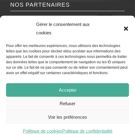
NOS PARTENAIRES
Précédent
Suivant
Gérer le consentement aux
cookies
Pour offrir les meilleures expériences, nous utilisons des technologies
telles que les cookies pour stocker et/ou accéder aux informations des
appareils. Le fait de consentir à ces technologies nous permettra de traiter
des données telles que le comportement de navigation ou les ID uniques
sur ce site. Le fait de ne pas consentir ou de retirer son consentement peut
avoir un effet négatif sur certaines caractéristiques et fonctions.
Accepter
Refuser
Voir les préférences
(last modification: 25.02.2025) © Copyright - United Orthopedic Suisse |
Tris Informatique Sàrl
Powered by
Politique de cookies
Politique de confidentialité