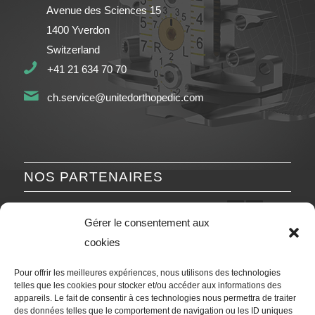
Avenue des Sciences 15
1400 Yverdon
Switzerland
+41 21 634 70 70
ch.service@unitedorthopedic.com
NOS PARTENAIRES
Précédent
Suivant
Gérer le consentement aux
cookies
Pour offrir les meilleures expériences, nous utilisons des technologies
telles que les cookies pour stocker et/ou accéder aux informations des
appareils. Le fait de consentir à ces technologies nous permettra de traiter
des données telles que le comportement de navigation ou les ID uniques