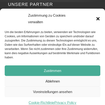
UNSERE PARTNER
Zustimmung zu Cookies
Zurück
Weiter
verwalten
Um die besten Erfahrungen zu bieten, verwenden wir Technologien wie
Cookies, um Informationen von Geräten zu speichern und/oder darauf
zuzugreifen. Die Zustimmung zu diesen Technologien ermöglicht es uns,
Daten wie das Surfverhalten oder eindeutige IDs auf dieser Website zu
verarbeiten. Wenn Sie nicht zustimmen oder Ihre Zustimmung widerrufen,
kann dies negative Auswirkungen auf bestimmte Merkmale und Funktionen
haben.
Zustimmen
Ablehnen
Voreinstellungen ansehen
(last modification: 23.05.2024) © Copyright - United Orthopedic Suisse |
Tris Informatique Sàrl
Powered by
Cookie-Richtlinie
Privacy Policy