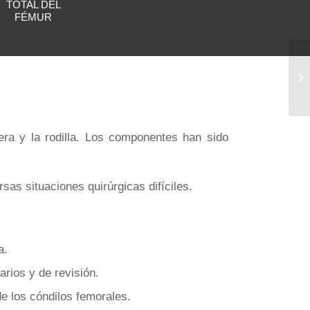
TOTAL DEL
FÉMUR
era y la rodilla. Los componentes han sido
sas situaciones quirúrgicas difíciles.
a.
rios y de revisión.
e los cóndilos femorales.