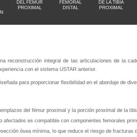
DEL FÉMUR
FEMORAL
DE LA TIBIA
PROXIMAL
DISTAL
PROXIMAL
ÓN
a reconstrucción integral de las articulaciones de la cad
xperiencia con el sistema USTAR anterior.
eñada para proporcionar flexibilidad en el abordaje de diver
mplazos del fémur proximal y la porción proximal de la tibi
no afectados es compatible con componentes femorales prima
sección ósea mínima, lo que reduce el riesgo de fracturas d