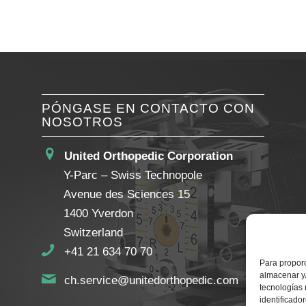
PÓNGASE EN CONTACTO CON
NOSOTROS
United Orthopedic Corporation
Y-Parc – Swiss Technopole
Avenue des Sciences 15
1400 Yverdon
Switzerland
+41 21 634 70 70
Para proporc
almacenar y/
ch.service@unitedorthopedic.com
tecnologías
identificado