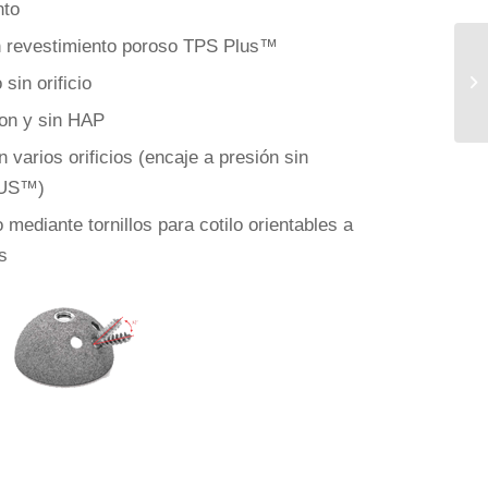
nto
on revestimiento poroso TPS Plus™
sin orificio
U
con y sin HAP
 varios orificios (encaje a presión sin
LUS™)
 mediante tornillos para cotilo orientables a
s